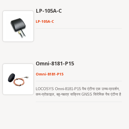
प्रदर्शन, हवाई फोटोग्राफी, उच्च सटीकता मानचित्रण, दूरस्थ
संवेदन, ट्रैफिक नियंत्रण और सार्वजनिक सुरक्षा।
LP-105A-C
LP-105A-C
Omni-8181-P15
Omni-8181-P15
LOCOSYS Omni-8181-P15 पैच एंटीना एक उच्च-प्रदर्शन,
कम-प्रोफ़ाइल, बहु-नक्षत्र सक्रिय GNSS सिरेमिक पैच एंटीना है
जो GPS, BDS, GLONASS, गैलीलियो, और QZSS
उपग्रह प्रणालियों का समर्थन करता है, L1 + L5 आवृत्ति बैंड को
कवर करता है। एंटीना एक उच्च गुणवत्ता वाले सिरेमिक पैच
रेडिएटिंग तत्व को एक कम शोर सक्रिय संवर्धन सर्किट के साथ
एकीकृत करता है, जो रिसेप्शन संवेदनशीलता और समग्र स्थिति
प्रदर्शन को प्रभावी ढंग से बढ़ाता है। इसका निम्न-प्रोफ़ाइल फ्लैट