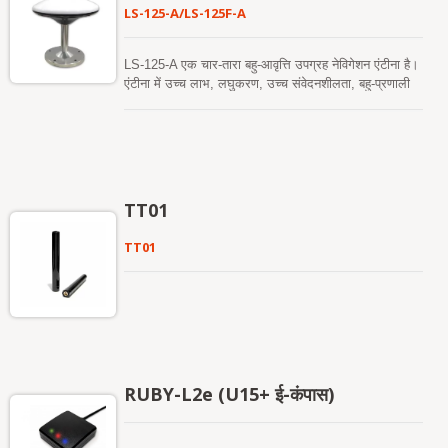
बढ़ाने के लिए केबल-से-कनेक्टर जंक्शन पर यांत्रिक रूप से मजबूत
LS-125-A/LS-125F-A
की गई है। स्थापना की लचीलापन के लिए, एंटीना बेस या तो 3M
औद्योगिक-ग्रेड उच्च-प्रदर्शन चिपकने वाले माउंटिंग का समर्थन
करता है या M12 प्लेटेड नट माउंटिंग, जबकि आवरण एक निम्न-
LS-125-A एक चार-तारा बहु-आवृत्ति उपग्रह नेविगेशन एंटीना है।
प्रोफ़ाइल गोलाकार डिज़ाइन अपनाता है जो उत्कृष्ट एंटीना विकिरण
एंटीना में उच्च लाभ, लघुकरण, उच्च संवेदनशीलता, बहु-प्रणाली
प्रदर्शन के लिए अनुकूलित है। LOCOSYS ओम्नी-8181-
संगतता और उच्च विश्वसनीयता की विशेषताएँ हैं, जो उपयोगकर्ताओं
P15 पैच एंटीना को स्वतंत्र रूप से LOCOSYS Technology
की आवश्यकताओं को प्रभावी ढंग से पूरा कर सकती हैं। LS-
द्वारा डिज़ाइन और निर्मित किया गया है, जो GNSS एंटीना
125F-A एक उच्च-सटीक एयर-प्रकार का मल्टी-बैंड मापन एंटीना
इंजीनियरिंग, RF सर्किट डिज़ाइन, उच्च-आवृत्ति इलेक्ट्रोमैग्नेटिक
है जो BDS, GPS, GLONASS और गैलीलियो जैसे कई
सिमुलेशन, और सिस्टम इंटीग्रेशन में दशकों के अनुभव का लाभ
सिस्टम से उपग्रह नेविगेशन सिग्नल प्राप्त करने का समर्थन करता
उठाता है। प्रारंभिक डिज़ाइन चरण से, उत्पाद अंतरराष्ट्रीय
है। एंटीना एयर मीडियम तकनीक का उपयोग करता है और इसमें
TT01
औद्योगिक और दूरसंचार मानकों का पालन करता है, जिसमें एंटीना
उच्च लाभ, अच्छा वृत्ताकार ध्रुवीकरण प्रदर्शन, उच्च स्थिति
विकिरण पैटर्न अनुकूलन, इम्पीडेंस मिलान, फ़िल्टर और एम्प्लीफायर
सटीकता, और निम्न ऊँचाई कोणों पर अच्छा रिसेप्शन प्रदर्शन है।
TT01
आर्किटेक्चर, साथ ही व्यापक हस्तक्षेप प्रतिरोध और पर्यावरणीय
इसे ड्राइवर प्रशिक्षण,无人驾驶基站参考站网络需求 और
विश्वसनीयता मान्यता शामिल है। निर्माण प्रक्रिया एक कठोर
उच्च-सटीक मानचित्रण जैसे क्षेत्रों में उपयोग किया जा सकता है।
गुणवत्ता प्रबंधन और परीक्षण प्रणाली को लागू करती है, जिसमें
आने वाली सामग्री की जांच, प्रक्रिया में गुणवत्ता नियंत्रण,
आरएफ प्रदर्शन माप, पर्यावरण और स्थायित्व परीक्षण, और शिपमेंट
से पहले 100% अंतिम निरीक्षण शामिल है, ताकि लगातार प्रदर्शन
और दीर्घकालिक विश्वसनीयता सुनिश्चित की जा सके। अपने
मजबूत अनुसंधान और विकास क्षमताओं और कठोर गुणवत्ता
RUBY-L2e (U15+ ई-कंपास)
प्रबंधन प्रणाली के समर्थन से, Omni-8181-P15 पैच एंटीना
उच्च-शुद्धता और अत्यधिक विश्वसनीय GNSS रिसेप्शन प्रदान
करता है, यहां तक कि उच्च शोर, विद्युत चुम्बकीय जटिलता और