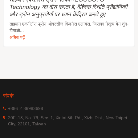
Technology का दौरा करता है, वैश्विक स्थिति प्रौद्योगिकी
और ड्रोन अनुप्रयोगों पर ध्यान केंद्रित करते हुए
ताइवान एक्सीलेंस ड्रोन ओवरसीज बिजनेस एलायंस, जिसका नेतृत्व येन तुंग-
पियाओ...
अधिक पढ़ें
संपर्क
+886-2-86983698
20F.-13, No. 79, Sec. 1, Xintai 5th Rd., Xizhi Dist., New Taipei
City, 22101, Taiwan