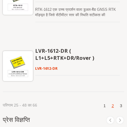
RTK-1612 एक उच्च प्रदर्शन वाला डुअल-बैंड GNSS RTK
मॉड्यूल है जिसे सेंटीमीटर स्तर की स्थिति सटीकता की
आवश्यकता वाले अनुप्रयोगों के लिए डिज़ाइन किया गया है। यह
12 एनएम प्रक्रिया को अपनाता है और कम शक्ति और उच्च
संवेदनशीलता प्रदर्शन करने के लिए कुशल शक्ति प्रबंधन
आर्किटेक्चर को एकीकृत करता है। यह मॉड्यूल GPS,
GLONASS, BeiDou, GALILEO, और QZSS की समवर्ती
प्राप्ति का समर्थन करता है ताकि कठोर वातावरण में भी RTK
LVR-1612-DR (
समाधान की उपलब्धता और विश्वसनीयता में सुधार हो सके।
L1+L5+RTK+DR/Rover )
LVR-1612-DR
परिणाम 25 - 48 का 66
1
2
3
प्रेस विज्ञप्ति