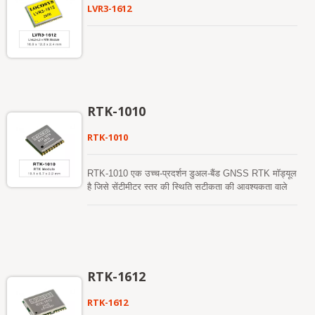
LVR3-1612
RTK-1010
RTK-1010
RTK-1010 एक उच्च-प्रदर्शन डुअल-बैंड GNSS RTK मॉड्यूल
है जिसे सेंटीमीटर स्तर की स्थिति सटीकता की आवश्यकता वाले
अनुप्रयोगों के लिए डिज़ाइन किया गया है। यह 12 एनएम
प्रक्रिया को अपनाता है और कम शक्ति और उच्च संवेदनशीलता
प्रदर्शन करने के लिए कुशल शक्ति प्रबंधन आर्किटेक्चर को
एकीकृत करता है। यह मॉड्यूल GPS, GLONASS, BeiDou,
GALILEO, और QZSS की समवर्ती प्राप्ति का समर्थन करता
है ताकि कठोर वातावरण में भी RTK समाधान की उपलब्धता और
RTK-1612
विश्वसनीयता में सुधार हो सके।
RTK-1612