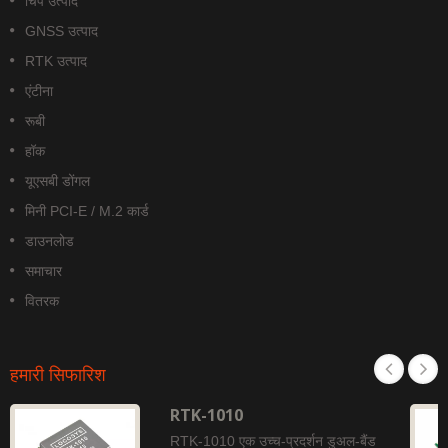
चिप उत्पाद
GNSS उत्पाद
RTK उत्पाद
एंटीना
रूबी
हॉक
यूएसबी डोंगल
मिनी PCI-E / M.2 कार्ड
डाउनलोड
समाचार
वितरक
हमारी सिफारिश
RTK-1010
RTK-1010 एक उच्च-प्रदर्शन डुअल-बैंड