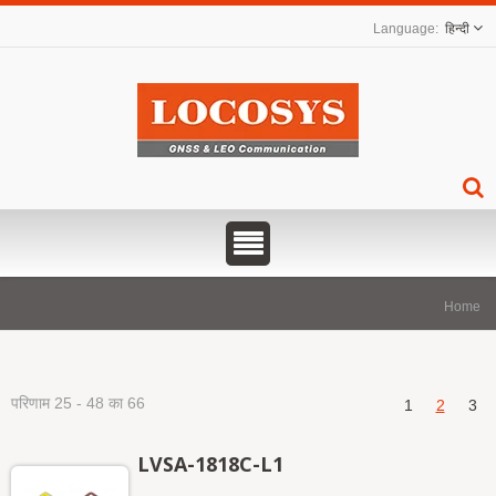
हिन्दी
Home
परिणाम 25 - 48 का 66
1
2
3
LVSA-1818C-L1