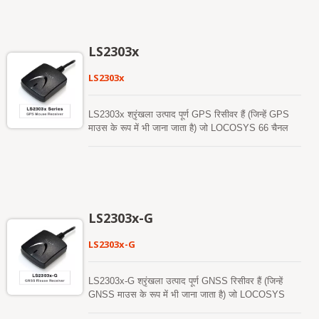
नहीं है। एक मानक GNSS मॉड्यूल के विपरीत जो केवल गति के
उपयुक्त है जो स्थिर और उच्च-आवृत्ति स्थिति अपडेट की मांग
आधार पर दिशा का अनुमान लगा सकता है, GNSS-DUAL वाहन
करते हैं।
के स्थिर होने पर भी सटीक दिशा प्रदान करता है। यह सभी
वैश्विक नागरिक नेविगेशन सिस्टम, जिसमें GPS, GLONASS,
LS2303x
GALILEO, BEIDOU और QZSS शामिल हैं, को एक साथ
ट्रैक करने में सक्षम है। यह एक समय में L1 और L5 दोनों
LS2303x
सिग्नल प्राप्त करता है जबकि दो एंटीना के बीच सटीक दिशा
प्रदान करता है। GNSS-DUAL 12nm प्रक्रिया को अपनाता
है और सबसे हल्के वजन और सबसे कम शक्ति खपत के साथ
LS2303x श्रृंखला उत्पाद पूर्ण GPS रिसीवर हैं (जिन्हें GPS
बाजार में अग्रणी समूहों में से एक बनने के लिए कुशल शक्ति
माउस के रूप में भी जाना जाता है) जो LOCOSYS 66 चैनल
प्रबंधन आर्किटेक्चर को एकीकृत करता है।
GPS SMD प्रकार के रिसीवर MC-1612 में पाए जाने वाले
सिद्ध तकनीक पर आधारित हैं जो MediaTek चिप समाधान का
उपयोग करते हैं। GPS माउस एक समय में 66 उपग्रहों तक
पहुंच प्राप्त करेगा, जबकि तेज़ टाइम-टू-फर्स्ट-फिक्स, एक सेकंड
का नेविगेशन अपडेट और कम पावर खपत प्रदान करेगा। यह
आपको शहरी घाटी और घने पत्तों के वातावरण में भी उत्कृष्ट
LS2303x-G
संवेदनशीलता और प्रदर्शन प्रदान कर सकता है। इसकी दूरगामी
क्षमता कार नेविगेशन और अन्य स्थान-आधारित अनुप्रयोगों की
LS2303x-G
संवेदनशीलता आवश्यकताओं को पूरा करती है। ये उत्पाद हाइब्रिड
एपhemeris भविष्यवाणी का समर्थन करते हैं ताकि तेजी से ठंडा
शुरू किया जा सके। एक स्व-निर्मित एपhemeris भविष्यवाणी है
LS2303x-G श्रृंखला उत्पाद पूर्ण GNSS रिसीवर हैं (जिन्हें
जिसमें नेटवर्क सहायता और होस्ट CPU के हस्तक्षेप की कोई
GNSS माउस के रूप में भी जाना जाता है) जो LOCOSYS
आवश्यकता नहीं है। यह 3 दिनों तक मान्य है और जब GPS
GNSS मॉड्यूल MC-1612-G में पाए जाने वाले सिद्ध तकनीक
मॉड्यूल चालू होता है और उपग्रह उपलब्ध होते हैं, तो समय-समय