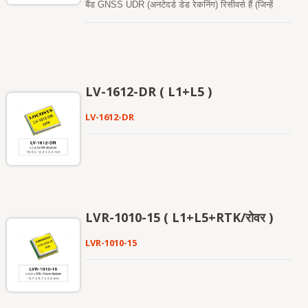
बैंड GNSS UDR (अनटेदर्ड डेड रेकनिंग) रिसीवर्स हैं (जिन्हें
संभव बनाते हैं, जो पहले की तुलना में कम पावर बजट के साथ होता
GNSS माउस के रूप में भी जाना जाता है) जो सभी वैश्विक
है। यह एक लागत-ऑप्टिमाइज्ड संस्करण के साथ-साथ एक कम-
नागरिक नेविगेशन सिस्टम (GPS, GLONASS, BDS,
पावर संस्करण में उपलब्ध है, जो फिटनेस और सामान्य नेविगेशन
GALILEO, QZSS) को ट्रैक करने में सक्षम हैं। GNSS
मोड में एडेप्टिव लो पावर (ALP) फीचर का समर्थन करता है।
माउस एक समय में L1 और L5 दोनों सिग्नल प्राप्त करेगा जबकि
बेहतर स्थिति सटीकता प्रदान करेगा। यह उपयोगकर्ता को तेज़
टाइम-टू-फर्स्ट-फिक्स, उत्कृष्ट संवेदनशीलता और कम शक्ति खपत
LV-1612-DR ( L1+L5 )
प्रदान कर सकता है। इसकी दूरगामी क्षमता कार नेविगेशन के
साथ-साथ अन्य स्थान-आधारित अनुप्रयोगों की संवेदनशीलता
LV-1612-DR
आवश्यकताओं को पूरा करती है।
LVR-1010-15 ( L1+L5+RTK/रोवर )
LVR-1010-15