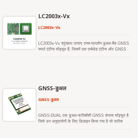
सिग्नल प्राप्त करेगा, जबकि बेहतर स्वतंत्र स्थिति सटीकता
प्रदान करेगा और जहां GNSS सिग्नल कमजोर या अनुपलब्ध हैं,
वहां काम करना जारी रखेगा। यह उपयोगकर्ता को तेज़ टाइम-टू-
LC2003x-Vx
फर्स्ट-फिक्स, उत्कृष्ट संवेदनशीलता और कम ऊर्जा खपत प्रदान
कर सकता है।
LC2003x-Vx
LC2003x-Vx श्रृंखला उत्पाद उच्च-प्रदर्शन डुअल-बैंड GNSS
स्मार्ट एंटीना मॉड्यूल हैं, जिसमें एक एम्बेडेड एंटीना और GNSS
रिसीवर सर्किट शामिल हैं, जो OEM सिस्टम अनुप्रयोगों की एक
विस्तृत श्रृंखला के लिए डिज़ाइन किए गए हैं। GNSS स्मार्ट
एंटीना केवल L1 सिग्नल का समर्थन कर सकता है, या L1 और
L5 दोनों सिग्नल का समर्थन कर सकता है, जबकि बेहतर स्वतंत्र
स्थिति सटीकता प्रदान करता है। यह तेज़ टाइम-टू-फर्स्ट-फिक्स,
उत्कृष्ट संवेदनशीलता और कम ऊर्जा खपत प्रदान कर सकता है,
GNSS-डुअल
जो चुनौतीपूर्ण शहरी या अवरुद्ध वातावरण में भी विश्वसनीय स्थिति
प्रदान करता है। यह ऑटोमोटिव नेविगेशन, संपत्ति ट्रैकिंग, और
GNSS-डुअल
विभिन्न स्थान-आधारित सेवाओं (LBS) के लिए एक आदर्श
समाधान है जहाँ सटीकता और प्रतिक्रिया समय महत्वपूर्ण हैं।
LC20031-V2e मॉडल में एक अंतर्निहित ई-कंपास है। यह UBX
GNSS-DUAL एक डुअल-फ्रीक्वेंसी GNSS कंपास मॉड्यूल है
प्रोटोकॉल प्रारूप में डिफ़ॉल्ट 5Hz उच्च अपडेट दर का समर्थन
जिसे उन अनुप्रयोगों के लिए डिज़ाइन किया गया है जो सटीक
करता है, जो कम विलंबता आउटपुट और सुचारू वास्तविक समय
डुअल-एंटीना GNSS-आधारित दिशा की आवश्यकता होती है।
प्रदर्शन प्रदान करता है, जिससे यह ड्रोन नेविगेशन, स्वायत्त
डुअल-एंटीना GNSS-आधारित दिशा चुंबकीय हस्तक्षेप के अधीन
प्रणालियों और अन्य गतिशील अनुप्रयोगों के लिए विशेष रूप से