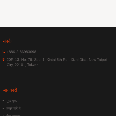
संपर्क
+886-2-86983698
20F.-13, No. 79, Sec. 1, Xintai 5th Rd., Xizhi Dist., New Taipei
City, 22101, Taiwan
जानकारी
मुख पृष्ठ
हमारे बारे में