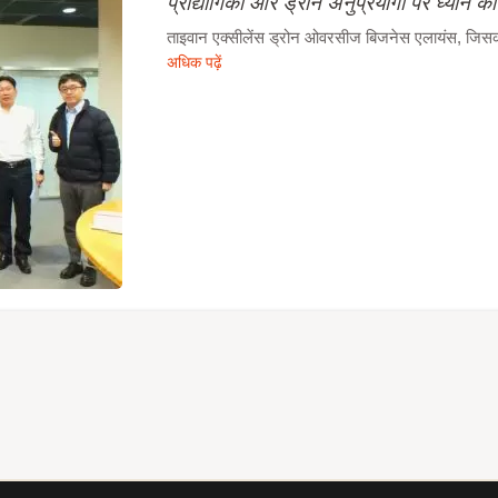
प्रौद्योगिकी और ड्रोन अनुप्रयोगों पर ध्यान कें
ताइवान एक्सीलेंस ड्रोन ओवरसीज बिजनेस एलायंस, जिसका न
अधिक पढ़ें