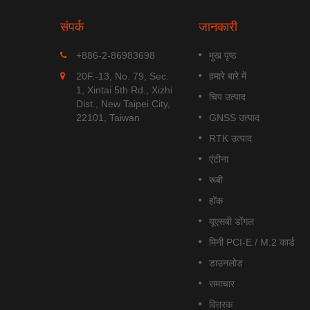
संपर्क
जानकारी
MGS-1513-52Q
+886-2-86983698
मुख पृष्ठ
Q एक
MGS-1513-52Q एक पूर्ण स्टैंडअलोन
20F.-13, No. 79, Sec.
हमारे बारे में
ड्यूल है जो
मल्टी-फ्रीक्वेंसी GNSS स्मार्ट एंटीना
1, Xintai 5th Rd., Xizhi
चिप उत्पाद
.
मॉड्यूल है,...
Dist., New Taipei City,
22101, Taiwan
GNSS उत्पाद
अधिक पढ़ें
RTK उत्पाद
एंटीना
रूबी
हॉक
यूएसबी डोंगल
मिनी PCI-E / M.2 कार्ड
डाउनलोड
समाचार
वितरक