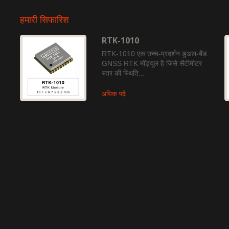
हमारी सिफारिश
RTK-1010
RTK-1010 एक उच्च-प्रदर्शन डुअल-बैंड
GNSS RTK मॉड्यूल है जिसे सेंटीमीटर
स्तर की स्थिति...
अधिक पढ़ें