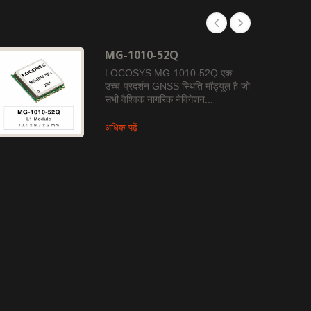
MG-1010-52Q
LOCOSYS MG-1010-52Q एक
उच्च-प्रदर्शन GNSS स्थिति मॉड्यूल है जो
सभी वैश्विक नागरिक नेविगेशन...
अधिक पढ़ें