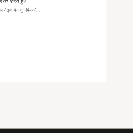
द्रित करते हुए
ेतृत्व येन तुंग-पियाओ...