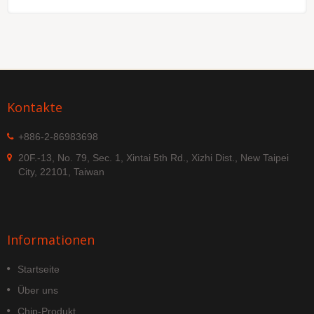
Kontakte
+886-2-86983698
20F.-13, No. 79, Sec. 1, Xintai 5th Rd., Xizhi Dist., New Taipei
City, 22101, Taiwan
Informationen
Startseite
Über uns
Chip-Produkt