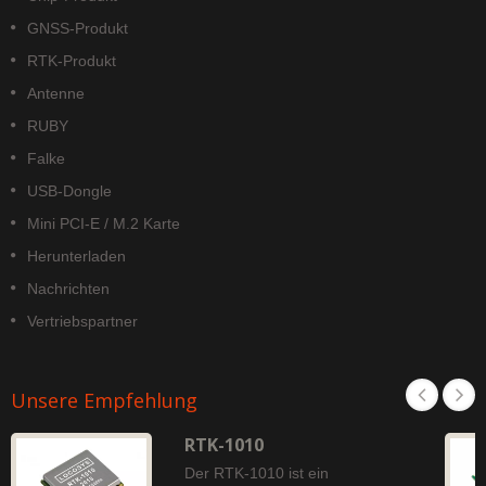
GNSS-Produkt
RTK-Produkt
Antenne
RUBY
Falke
USB-Dongle
Mini PCI-E / M.2 Karte
Herunterladen
Nachrichten
Vertriebspartner
Unsere Empfehlung
RTK-1010
Der RTK-1010 ist ein