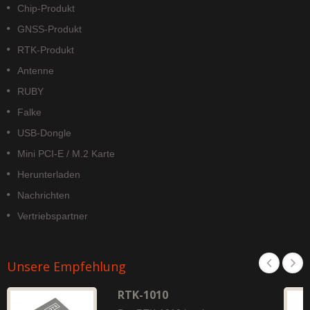
Chip-Produkt
GNSS-Produkt
RTK-Produkt
Antenne
RUBY
Falke
USB-Dongle
Mini PCI-E / M.2 Karte
Herunterladen
Nachrichten
Vertriebspartner
Unsere Empfehlung
RTK-1010