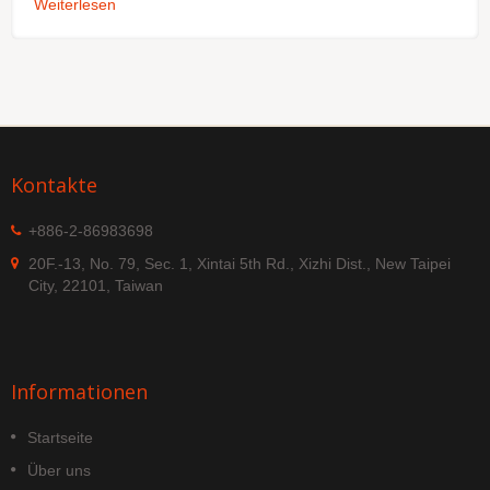
Weiterlesen
Kontakte
+886-2-86983698
20F.-13, No. 79, Sec. 1, Xintai 5th Rd., Xizhi Dist., New Taipei
City, 22101, Taiwan
Informationen
Startseite
Über uns