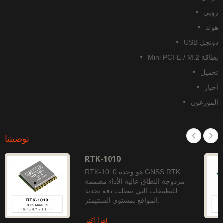
وبي
وك
نجل USB
قة Mini PCI-E / M.2
حميل
خبار
لموزعون
توصيتنا
RTK-1010
RTK-1010 هو وحدة GNSS RTK
مزدوجة النطاق عالية الأداء مصممة
للتطبيقات التي تتطلب دقة تحديد
المواقع بمستوى السنتيمتر.
اقرأ أكثر