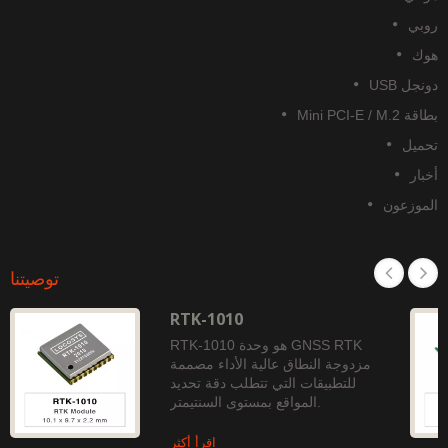
وبي
وك
نجل USB
قة Mini PCI-E / M.2
حميل
خبار
لموزعون
توصيتنا
RTK-1010
RTK-1010 هو وحدة GNSS RTK
مزدوجة النطاق عالية الأداء مصممة
للتطبيقات التي تتطلب دقة تحديد
المواقع بمستوى السنتيمتر.
اقرأ أكثر