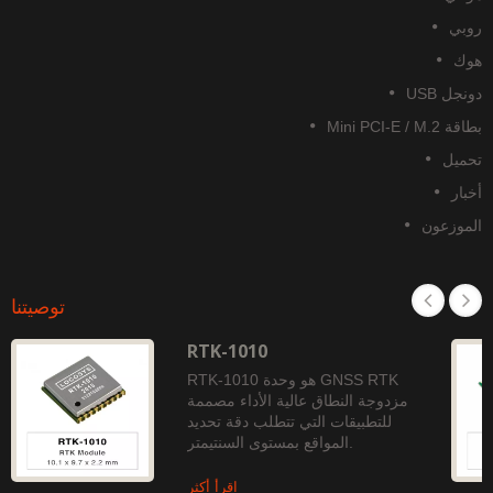
وبي
وك
نجل USB
قة Mini PCI-E / M.2
حميل
خبار
لموزعون
توصيتنا
RTK-1010
RTK-1010 هو وحدة GNSS RTK
مزدوجة النطاق عالية الأداء مصممة
للتطبيقات التي تتطلب دقة تحديد
المواقع بمستوى السنتيمتر.
اقرأ أكثر