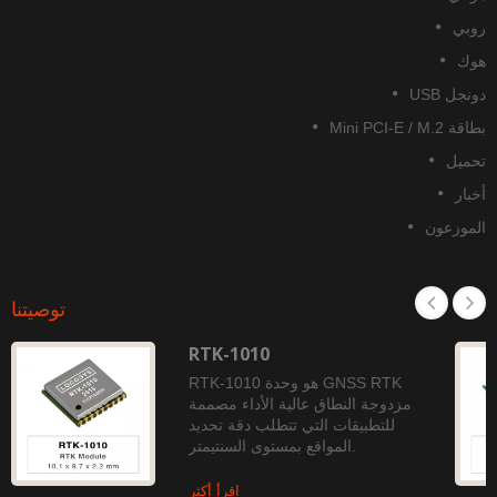
وبي
وك
نجل USB
قة Mini PCI-E / M.2
حميل
خبار
لموزعون
توصيتنا
RTK-1010
RTK-1010 هو وحدة GNSS RTK
مزدوجة النطاق عالية الأداء مصممة
للتطبيقات التي تتطلب دقة تحديد
المواقع بمستوى السنتيمتر.
اقرأ أكثر