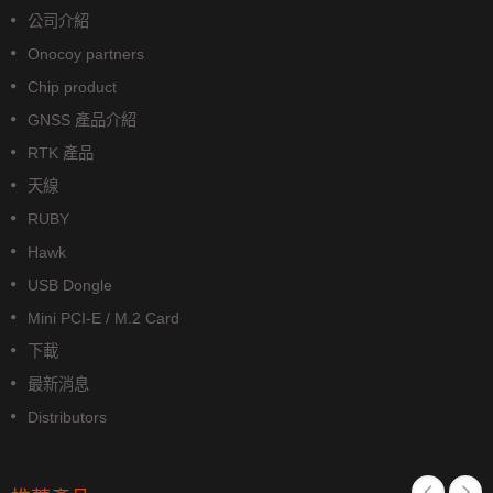
公司介紹
Onocoy partners
Chip product
GNSS 產品介紹
RTK 產品
天線
RUBY
Hawk
USB Dongle
Mini PCI-E / M.2 Card
下載
最新消息
Distributors