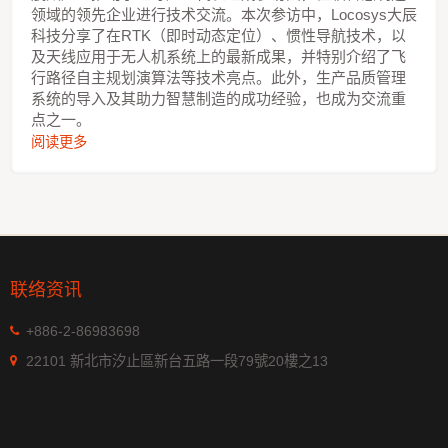
领域的领先企业进行技术交流。本次参访中，Locosys大辰
科技分享了在RTK（即时动态定位）、惯性导航技术，以
及天线应用于无人机系统上的最新成果，并特别介绍了飞
行路径自主规划演算法等技术亮点。此外，生产品质管理
系统的导入及其助力智慧制造的成功经验，也成为交流重
点之一。
阅读更多
联络资讯
+886-2-86983698
22101 新北市汐止區新台五路一段79號20樓之13