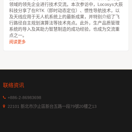
领域的领先企业进行技术交流。本次参访中，Locosys大辰
科技分享了在RTK（即时动态定位）、惯性导航技术，以
及天线应用于无人机系统上的最新成果，并特别介绍了飞
行路径自主规划演算法等技术亮点。此外，生产品质管理
系统的导入及其助力智慧制造的成功经验，也成为交流重
点之一。
阅读更多
联络资讯
+886-2-86983698
22101 新北市汐止區新台五路一段79號20樓之13