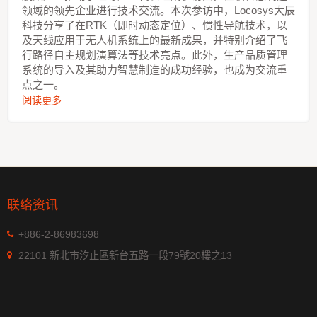
领域的领先企业进行技术交流。本次参访中，Locosys大辰
科技分享了在RTK（即时动态定位）、惯性导航技术，以
及天线应用于无人机系统上的最新成果，并特别介绍了飞
行路径自主规划演算法等技术亮点。此外，生产品质管理
系统的导入及其助力智慧制造的成功经验，也成为交流重
点之一。
阅读更多
联络资讯
+886-2-86983698
22101 新北市汐止區新台五路一段79號20樓之13