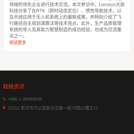
领域的领先企业进行技术交流。本次参访中，Locosys大辰
科技分享了在RTK（即时动态定位）、惯性导航技术，以
及天线应用于无人机系统上的最新成果，并特别介绍了飞
行路径自主规划演算法等技术亮点。此外，生产品质管理
系统的导入及其助力智慧制造的成功经验，也成为交流重
点之一。
阅读更多
联络资讯
+886-2-86983698
22101 新北市汐止區新台五路一段79號20樓之13