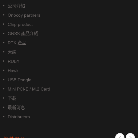
公司介紹
Onocoy partners
Chip product
GNSS 產品介紹
RTK 產品
天線
RUBY
Hawk
USB Dongle
Mini PCI-E / M.2 Card
下載
最新消息
Distributors