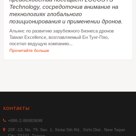
Technology, сосредоточив внимание на
технологиях глобального
позиционирования и применении дронов.
Альянс по развитию зарубежного бизнеса дронов
Taiwan Excellence, возглавляемый Ен Тунг-Пяо,
посетил ведущую компанию...
Прочитайте больше
контакты
+886-2-86983698
20F.-13, No. 79, Sec. 1, Xintai 5th Rd., Xizhi Dist., New Taipei
City, 22101, Taiwan