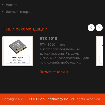
Новости
Дистрибьюторы
Наши рекомендации
RTK-1010
RTK-1010 — это
высокопроизводительный
двухдиапазонный модуль
GNSS RTK, разработанный для
приложений, требующих...
Прочитайте больше
Copyright © 2026
LOCOSYS Technology Inc.
. All Rights Reserved.