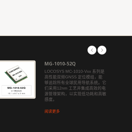
MG-1010-52Q
LOCOSYS MC-1010-Vxx 系列是
高性能双频GNSS 定位模组，能
够追踪所有全球民用导航系统。它
们采用12nm 工艺并集成高效的电
源管理架构，以实现低功耗和高敏
感度。
阅读更多