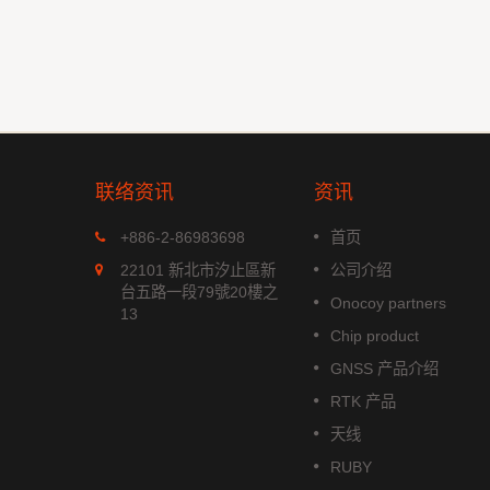
联络资讯
资讯
MGS-1513-52Q
+886-2-86983698
首页
xx 系列是
MGS-1513-52Q 是一款完整的
22101 新北市汐止區新
公司介绍
模组，能
立多频GNSS 智能天线模组，包
台五路一段79號20樓之
Onocoy partners
航系统。它
含嵌入式贴片天线和基于Airoha
13
成高效的电
AG3352Q 平台的GNSS 接收电
Chip product
功耗和高敏
路。
GNSS 产品介绍
阅读更多
RTK 产品
天线
RUBY