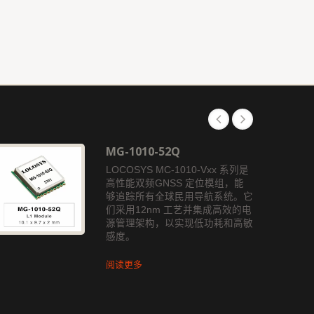
MG-1010-52Q
LOCOSYS MC-1010-Vxx 系列是
高性能双频GNSS 定位模组，能
够追踪所有全球民用导航系统。它
们采用12nm 工艺并集成高效的电
源管理架构，以实现低功耗和高敏
感度。
阅读更多