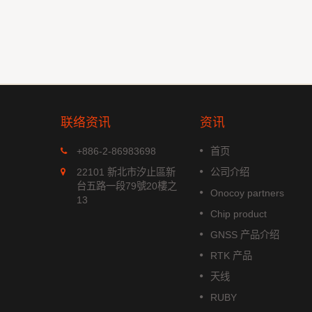
联络资讯
资讯
MGS-1513-52Q
+886-2-86983698
首页
xx 系列是
MGS-1513-52Q 是一款完整的
22101 新北市汐止區新
公司介绍
模组，能
立多频GNSS 智能天线模组，包
台五路一段79號20樓之
Onocoy partners
航系统。它
含嵌入式贴片天线和基于Airoha
13
成高效的电
AG3352Q 平台的GNSS 接收电
Chip product
功耗和高敏
路。
GNSS 产品介绍
阅读更多
RTK 产品
天线
RUBY