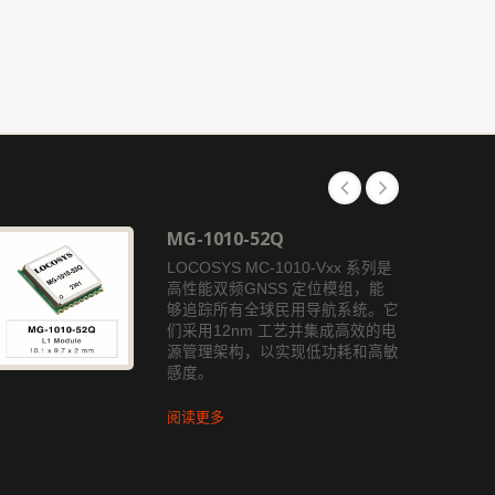
MG-1010-52Q
LOCOSYS MC-1010-Vxx 系列是
高性能双频GNSS 定位模组，能
够追踪所有全球民用导航系统。它
们采用12nm 工艺并集成高效的电
源管理架构，以实现低功耗和高敏
感度。
阅读更多