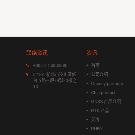
联络资讯
资讯
MGS-1513-52Q
+886-2-86983698
首页
xx 系列是
MGS-1513-52Q 是一款完整的
22101 新北市汐止區新
公司介绍
模组，能
立多频GNSS 智能天线模组，包
台五路一段79號20樓之
Onocoy partners
航系统。它
含嵌入式贴片天线和基于Airoha
13
成高效的电
AG3352Q 平台的GNSS 接收电
Chip product
功耗和高敏
路。
GNSS 产品介绍
阅读更多
RTK 产品
天线
RUBY