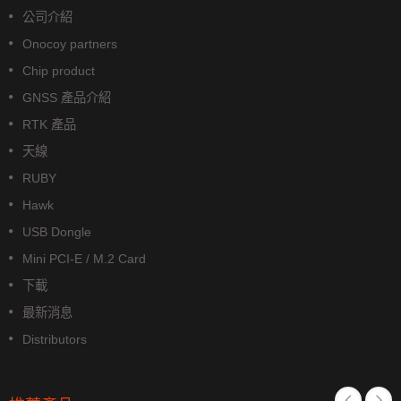
公司介紹
Onocoy partners
Chip product
GNSS 產品介紹
RTK 產品
天線
RUBY
Hawk
USB Dongle
Mini PCI-E / M.2 Card
下載
最新消息
Distributors